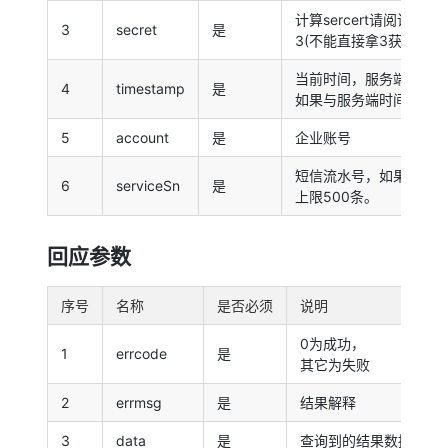
计算sercert请阅读1 2
3
secret
是
3(不能直接拿3获取到的t
当前时间，服务端会验
4
timestamp
是
如果与服务端时间差大于
5
account
是
企业账号
短信流水号，如果不填
6
serviceSn
是
上限500条。
回应参数
序号
名称
是否必须
说明
0为成功，
1
errcode
是
其它为失败
2
errmsg
是
结果解释
3
data
是
查询到的结果数据