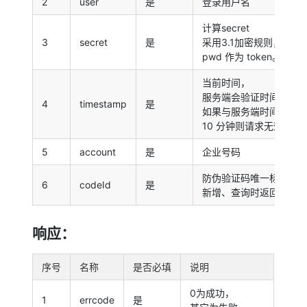
2
user
是
登录用户名
计算secret
3
secret
是
采用3.1加密规则，使用
pwd 作为 token。
当前时间，
服务端会验证时间有效
4
timestamp
是
如果与服务端时间差大
10 分钟则请求无效。
5
account
是
企业号码
防伪验证码唯一标识。
6
codeId
是
新增、查询时返回。
响应：
序号
名称
是否必填
说明
0为成功，
1
errcode
是