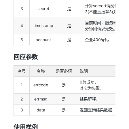
计算sercert请阅读1 2
3
secret
是
3(不能直接拿3获取到的t
当前时间，服务端会验证
4
timestamp
是
分钟则请求无效。
5
account
是
企业400号码
回应参数
序号
名称
是否必填
说明
0为成功，
1
errcode
是
其它为失败。
2
errmsg
是
结果解释。
3
data
是
返回查询结果数据
使用样例