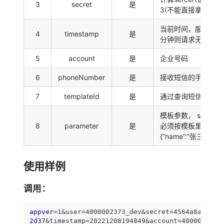
3
secret
是
3(不能直接拿3获取到
当前时间，服务端会
4
timestamp
是
分钟则请求无效。
5
account
是
企业号码
6
phoneNumber
是
接收短信的手机号，如：
7
templateId
是
通过查询短信模板获取
模板参数， string
8
parameter
是
必须按模板里的参数来
{“name”:”张三”， ”a
使用样例
调用：
appver
2d37