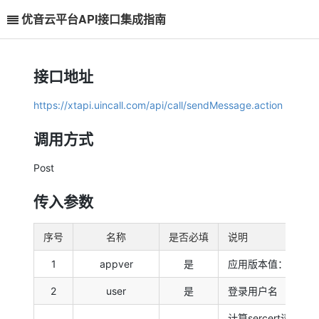
优音云平台API接口集成指南
接口地址
https://xtapi.uincall.com/api/call/sendMessage.action
调用方式
Post
传入参数
序号
名称
是否必填
说明
1
appver
是
应用版本值：1
2
user
是
登录用户名
计算sercert请阅读1 