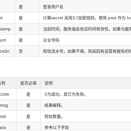
是
登录用户名
et
是
计算secret 采用3.1加密规则，使用 pwd 作为 to
stamp
是
当前时间，服务端会验证时间有效性，如果与服务
unt
是
企业号码
iceSn
否
短信流水号，如果不填，则返回有运营商报告的短
名称
是否必填
说明
rcode
是
0为成功，其它为失败。
rmsg
是
结果解释。
otal
是
短信数量。
ata
是
参考以下字段