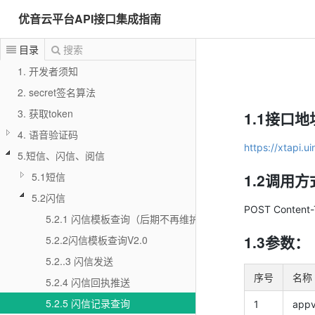
优音云平台API接口集成指南
目录
搜索
1. 开发者须知
2. secret签名算法
3. 获取token
1.1接口
4. 语音验证码
https://xtapi.u
5.短信、闪信、阅信
5.1短信
1.2调用
5.2闪信
POST Content-T
5.2.1 闪信模板查询（后期不再维护）
1.3参数：
5.2.2闪信模板查询V2.0
5.2..3 闪信发送
序号
名称
5.2.4 闪信回执推送
5.2.5 闪信记录查询
1
appv