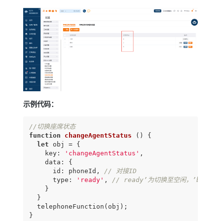
特殊场景）
示例代码：
//切换座席状态
function
changeAgentStatus
 (
) 
{

let
 obj = {

key
: 
'changeAgentStatus'
,

data
: {

id
: phoneId, 
// 对接ID
      type: 
'ready'
, 
// ready’为切换至空闲，’busy
    }

  }

  telephoneFunction(obj);

}